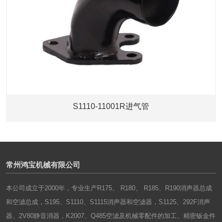
S1110-11001R进气管
常州鸿宝机械有限公司
本公司成立于2000年，专业生产R175、 R180、 R185、R190消声器总成
和空滤总成，S195、S1110、S1115消声器和空滤器，S1125、292F消声
器、2V80静音消器，K2007、Q485空滤及机械零配件的加工、精密钣金件